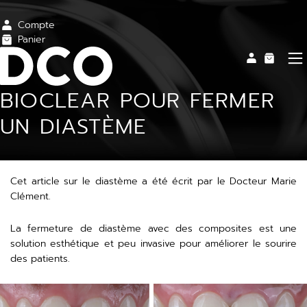
Compte
Panier
BIOCLEAR POUR FERMER
UN DIASTÈME
Cet article sur le diastème a été écrit par le Docteur Marie
Clément.
La fermeture de diastème avec des composites est une
solution esthétique et peu invasive pour améliorer le sourire
des patients.