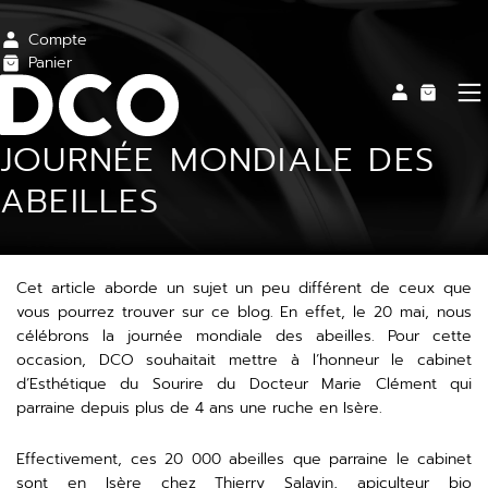
Compte
Panier
JOURNÉE MONDIALE DES
ABEILLES
Cet article aborde un sujet un peu différent de ceux que
vous pourrez trouver sur ce
blog
. En effet, le 20 mai, nous
célébrons la journée mondiale des abeilles. Pour cette
occasion, DCO souhaitait mettre à l’honneur le cabinet
d’Esthétique du Sourire du Docteur Marie Clément qui
parraine depuis plus de 4 ans une ruche en Isère.
Effectivement, ces 20 000 abeilles que parraine le cabinet
sont en Isère chez Thierry Salavin, apiculteur bio