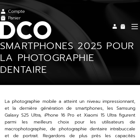
Compte
Panier
SMARTPHONES 2025 POUR
LA PHOTOGRAPHIE
DENTAIRE
La photographie mobile a atteint un niveau impressionnant,
et la dernière génération de smartphones, les Samsung
Galaxy S25 Ultra, iPhone 16 Pro et Xiaomi 15 Ultra figurent
parmi les meilleurs choix pour les utilisateurs de
macrophotographie, de photographie dentaire intrabuccale
et de portrait. Regardons de plus près les capacités