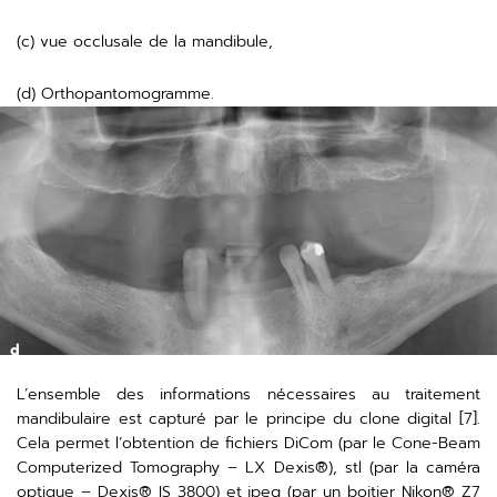
(c) vue occlusale de la mandibule,
(d) Orthopantomogramme.
L’ensemble des informations nécessaires au traitement
mandibulaire est capturé par le principe du clone digital [7].
Cela permet l’obtention de fichiers DiCom (par le Cone-Beam
Computerized Tomography – LX Dexis®), stl (par la caméra
optique – Dexis® IS 3800) et jpeg (par un boitier Nikon® Z7